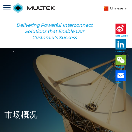
跳
S
Toggle
Chinese
转
y
navigation
到
l
主
Delivering Powerful Interconnect
要
Solutions that Enable Our
内
Sina Weibo
Customer's Success
容
.
LinkedIn
WeChat
Email
市场概况