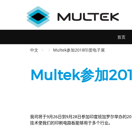
跳
转
到
主
要
内
Main
首页
容
navigation
中文
Multek参加2018印度电子展
Multek参加2
我司将于
9
月
26
日到
9
月
28
日参加印度班加罗尔举办的
20
技术使我们的印刷电路板能够用于多个行业。