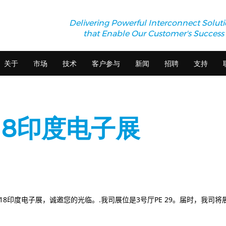
Delivering Powerful Interconnect Solut
that Enable Our Customer's Success
关于
市场
技术
客户参与
新闻
招聘
支持
018印度电子展
18
印度电子展，诚邀您的光临。
.
我司展位是
3
号厅
PE 29
。届时，我司将